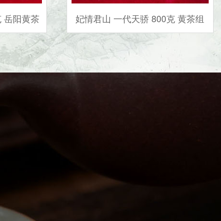
克 岳阳黄茶
妃情君山 一代天骄 800克 黄茶组