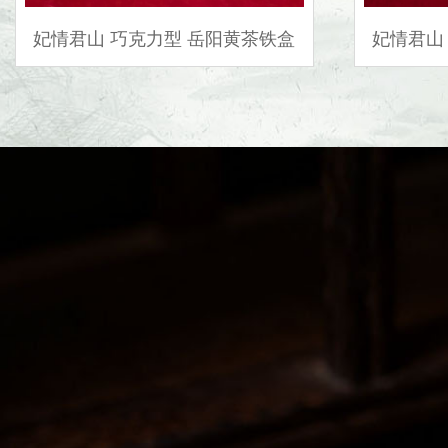
妃情君山 巧克力型 岳阳黄茶铁盒
妃情君山 