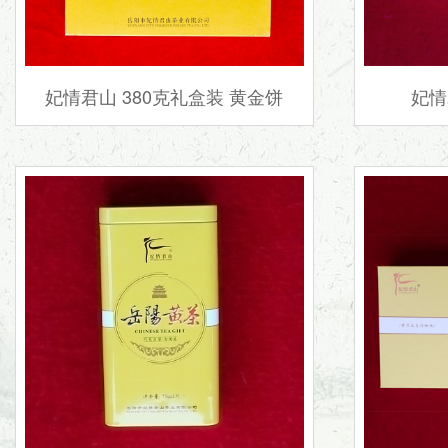
妃情君山 380克礼盒装 黄金饼
妃情