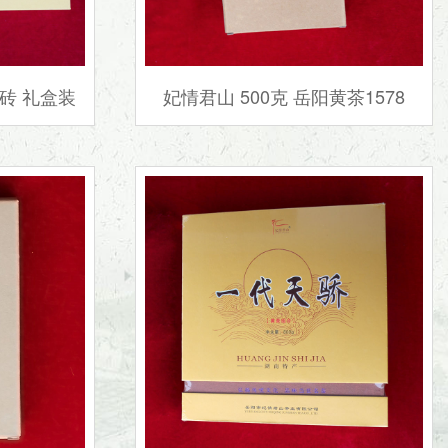
金砖 礼盒装
妃情君山 500克 岳阳黄茶1578