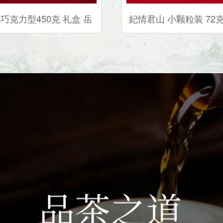
巧克力型450克 礼盒 岳
妃情君山 小颗粒装 72