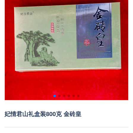
妃情君山礼盒装800克 金砖皇